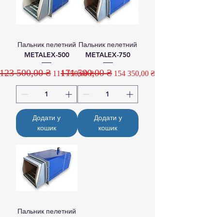
Пальник пелетний
Пальник пелетний
METALEX-500
METALEX-750
123 500,00 ₴
171 500,00 ₴
Звичайна ціна
За розпродажем
Звичайна ціна
За розпродажем
111 150,00 ₴
154 350,00 ₴
Додати у
Додати у
кошик
кошик
Пальник пелетний