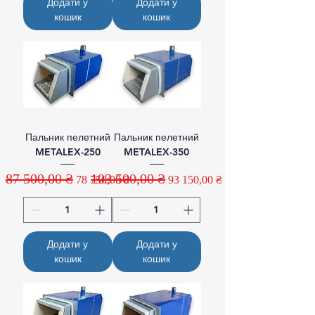
Додати у
Додати у
кошик
кошик
Пальник пелетний
Пальник пелетний
METALEX-250
METALEX-350
87 500,00 ₴
103 500,00 ₴
Звичайна ціна
За розпродажем
Звичайна ціна
За розпродажем
78 750,00 ₴
93 150,00 ₴
Додати у
Додати у
кошик
кошик