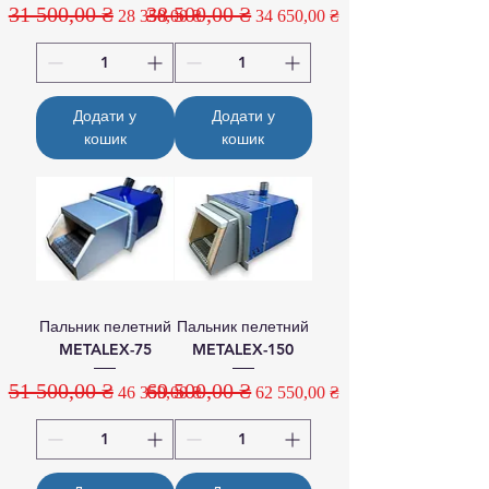
31 500,00 ₴
38 500,00 ₴
Звичайна ціна
За розпродажем
Звичайна ціна
За розпродажем
28 350,00 ₴
34 650,00 ₴
Додати у
Додати у
кошик
кошик
Пальник пелетний
Пальник пелетний
METALEX-75
METALEX-150
51 500,00 ₴
69 500,00 ₴
Звичайна ціна
За розпродажем
Звичайна ціна
За розпродажем
46 350,00 ₴
62 550,00 ₴