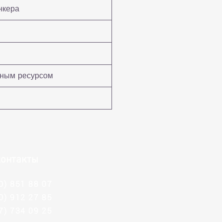
нкера
ным ресурсом
онтакты
0) 851 88 07
0) 912 27 85
7) 734 09 25