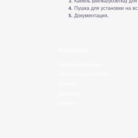
3. Кабель (вилка/розетка) для
4. Пушка для установки на в
5. Документация.
Категории
Горелки пеллетные
Запчасти для горелок
Бункеры
Дробилки
Циклоны