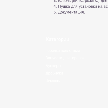
3. Кабель (вилка/розетка) для
4. Пушка для установки на в
5. Документация.
Категории
Горелки пеллетные
Запчасти для горелок
Бункеры
Дробилки
Циклоны