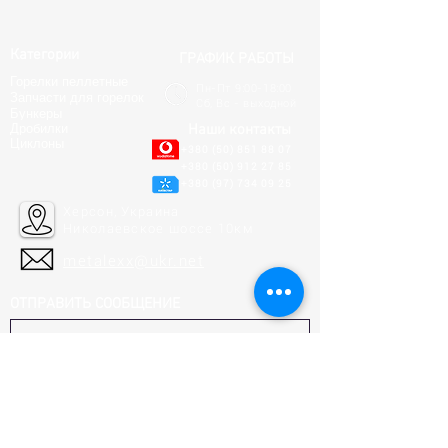
Категории
ГРАФИК РАБОТЫ
Горелки пеллетные
Пн-Пт 9:00-18:00
Запчасти для горелок
Сб, Вс - выходной
Бункеры
Дробилки
Наши контакты
Циклоны
+380 (50) 851 88 07
+380 (50) 912 27 85
+380 (97) 734 09 25
Херсон, Украина
Николаевское шоссе 10км
metalexx@ukr.net
ОТПРАВИТЬ СООБЩЕНИЕ